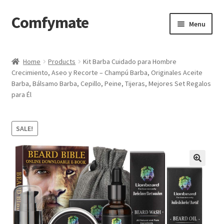
Comfymate
Skip
Skip
Menu
to
to
navigation
content
Home
Home
Products
Kit Barba Cuidado para Hombre
Crecimiento, Aseo y Recorte – Champú Barba, Originales Aceite
About Comfy Mate
Barba, Bálsamo Barba, Cepillo, Peine, Tijeras, Mejores Set Regalos
para Él
About Us
Cart
SALE!
Checkout
Contact
My account