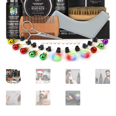
Privaty Policy
Refunds & Exchanges
Shipping & Returns
Shop
Social Media
Warranty